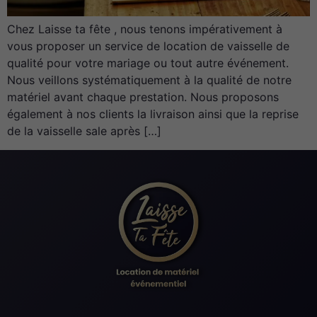
Nécessaire
Ces cookies ne
Chez Laisse ta fête , nous tenons impérativement à
sont pas
vous proposer un service de location de vaisselle de
facultatifs. Ils
qualité pour votre mariage ou tout autre événement.
sont
nécessaires au
Nous veillons systématiquement à la qualité de notre
fonctionnement
matériel avant chaque prestation. Nous proposons
du site Web.
également à nos clients la livraison ainsi que la reprise
de la vaisselle sale après […]
Statistiques
Afin que nous
puissions
améliorer la
fonctionnalité
et la
structure du
site Web, en
fonction de
la façon dont
le site Web
est utilisé.