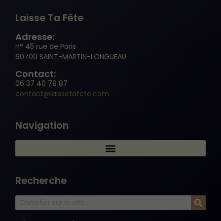
Laisse Ta Fête
Experience
Adresse:
Afin que notre
n° 45 rue de Paris
site Web
60700 SAINT-MARTIN-LONGUEAU
fonctionne
aussi bien que
Contact:
possible lors
06 37 40 79 87
de votre
contact@laissetafete.com
visite. Si vous
refusez ces
cookies,
Navigation
certaines
fonctionnalités
disparaîtront
du site Web.
Recherche
Marketing
En partageant
votre intérêt et