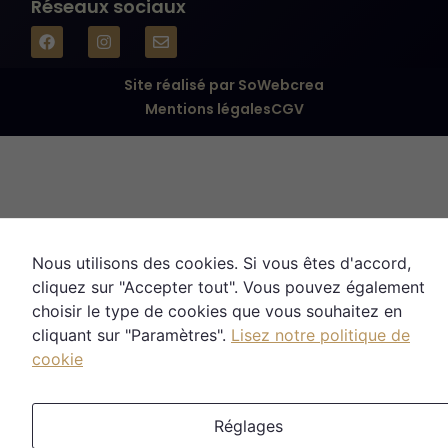
votre
Réseaux sociaux
comportement
lorsque vous
visitez notre
site, vous
Site réalisé par SoWebcrea
augmentez les
Mentions légales
CGV
chances de
voir du
contenu et
des offres
personnalisés.
Nous utilisons des cookies. Si vous êtes d'accord,
cliquez sur "Accepter tout". Vous pouvez également
choisir le type de cookies que vous souhaitez en
cliquant sur "Paramètres".
Lisez notre politique de
cookie
Réglages