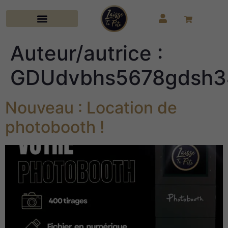
Auteur/autrice :
GDUdvbhs5678gdsh3
Nouveau : Location de
photobooth !