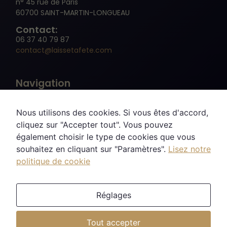
n° 45 rue de Paris
60700 SAINT-MARTIN-LONGUEAU
Contact:
06 37 40 79 87
contact@laissetafete.com
Navigation
Nous utilisons des cookies. Si vous êtes d'accord,
cliquez sur "Accepter tout". Vous pouvez
également choisir le type de cookies que vous
Recherche
souhaitez en cliquant sur "Paramètres".
Lisez notre
politique de cookie
Réseaux sociaux
Réglages
Nécessaire
Tout accepter
Site réalisé par SoWebcrea