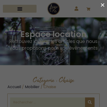
×
Espace location
Retrouvez ici tous les articles que nous
vous proposons pour vos événements
Catégorie : Chaise
Accueil
/
Mobilier
/ Chaise