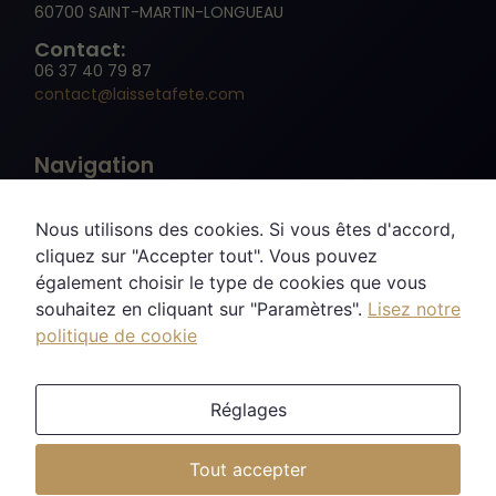
60700 SAINT-MARTIN-LONGUEAU
Contact:
06 37 40 79 87
contact@laissetafete.com
Navigation
Nécessaire
Nous utilisons des cookies. Si vous êtes d'accord,
Ces cookies ne
cliquez sur "Accepter tout". Vous pouvez
sont pas
également choisir le type de cookies que vous
Recherche
facultatifs. Ils
souhaitez en cliquant sur "Paramètres".
Lisez notre
sont
politique de cookie
nécessaires au
fonctionnement
Réseaux sociaux
du site Web.
Réglages
Statistiques
Tout accepter
Site réalisé par SoWebcrea
Afin que nous