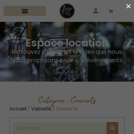
×
Espace location
Retrouvez ici tous les articles que nous
vous proposons pour vos événements
Catégorie : Couverts
Accueil
/
Vaisselle
/ Couverts