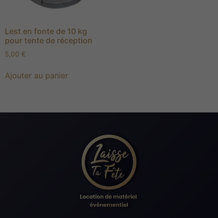
Lest en fonte de 10 kg
pour tente de réception
5,00
€
Ajouter au panier