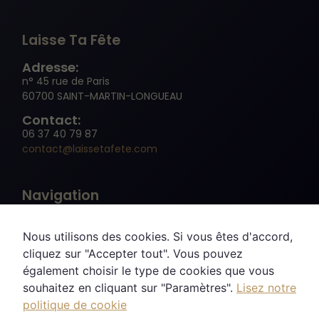
Laisse Ta Fête
Adresse:
n° 45 rue de Paris
60700 SAINT-MARTIN-LONGUEAU
Contact:
06 37 40 79 87
contact@laissetafete.com
Navigation
Nous utilisons des cookies. Si vous êtes d'accord,
cliquez sur "Accepter tout". Vous pouvez
également choisir le type de cookies que vous
Recherche
souhaitez en cliquant sur "Paramètres".
Lisez notre
politique de cookie