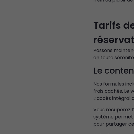
Tarifs d
réserva
Passons maintena
en toute sérénité
Le conten
Nos formules incl
frais cachés. Le 
L’accès intégral 
Vous récupérez l’
système permet d
pour partager ce