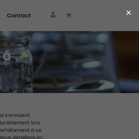
×
Contact
 à
s s’ennuient
durablement lors
parfaitement à ce
ous détaillons ici