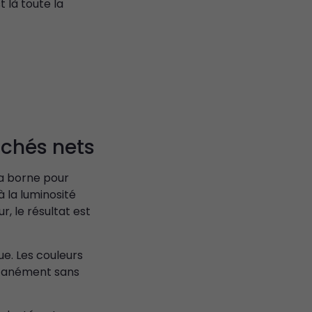
 là toute la
ichés nets
la borne pour
 la luminosité
r, le résultat est
ue. Les couleurs
antanément sans