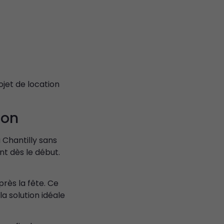
jet de location
ion
 Chantilly sans
nt dès le début.
près la fête. Ce
a solution idéale