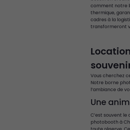
comment notre bo
thermique, garant
cadres à la logis
transformeront vo
Location
souvenir
Vous cherchez ce
Notre borne phot
l’ambiance de vo
Une anima
C’est souvent le 
photobooth à Chan
toute réserve. Ce