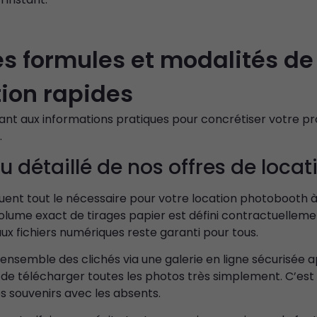
es formules et modalités de
tion rapides
nt aux informations pratiques pour concrétiser votre pro
Nécessaire
.
Ces cookies ne
u détaillé de nos offres de locat
sont pas
facultatifs. Ils
sont
uent tout le nécessaire pour votre location photobooth à
nécessaires au
volume exact de tirages papier est défini contractuelleme
fonctionnement
aux fichiers numériques reste garanti pour tous.
du site Web.
ensemble des clichés via une galerie en ligne sécurisée a
e télécharger toutes les photos très simplement. C’est l
Statistiques
s souvenirs avec les absents.
Afin que nous
puissions