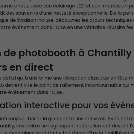
rne photo, avec son éclairage LED et son impression pa
it des souvenirs d’une netteté exceptionnelle. De la pers
tique de livraison incluse, découvrez les atouts techniques 
tre événement dans l’Oise en une véritable réussite fest
 de photobooth à Chantilly 
s en direct
 détail qui transforme une réception classique en fête 
o devient vite le point de ralliement incontournable qu
tre événement dans l’Oise.
tion interactive pour vos évé
défi majeur : briser la glace entre les convives. Avec notre
tilly, vos invités se regroupent naturellement devant l’o
tte dynamique spontanée fait disparaître la timidité en 