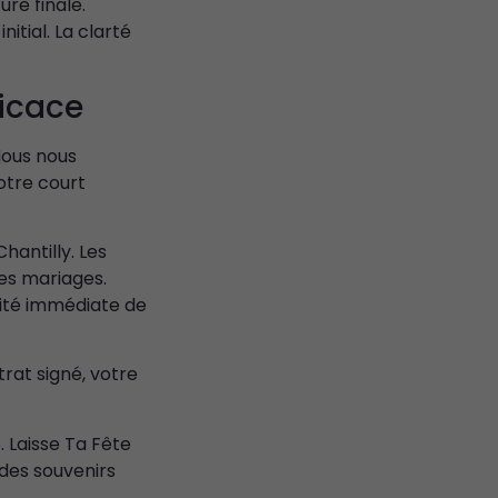
ure finale.
tial. La clarté
ficace
Nous nous
otre court
hantilly. Les
es mariages.
lité immédiate de
trat signé, votre
 Laisse Ta Fête
 des souvenirs