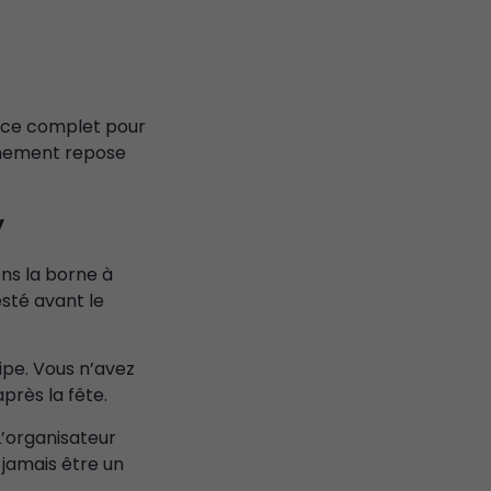
ice complet pour
vénement repose
y
ons la borne à
esté avant le
pe. Vous n’avez
près la fête.
L’organisateur
 jamais être un