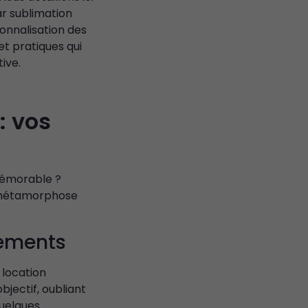
r sublimation
onnalisation des
et pratiques qui
ive.
: vos
mémorable ?
i métamorphose
nements
 location
bjectif, oubliant
quelques