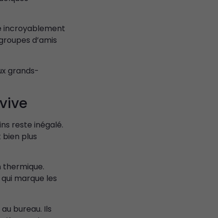
re incroyablement
 groupes d’amis
ux grands-
vive
ins reste inégalé.
 bien plus
n thermique.
 qui marque les
au bureau. Ils