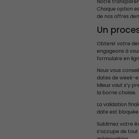
Notre transparenc
Chaque option est
de nos offres dem
Un proces
Obtenir votre dev
engageons à vous
formulaire en lign
Nous vous conseil
dates de week-en
Mieux vaut s’y pr
la borne choisie.
La validation fina
date est bloquée
Sublimez votre é
s’occupe de tout 
mémorables.