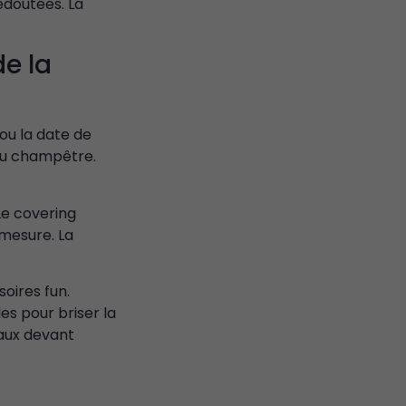
edoutées. La
e la
ou la date de
 ou champêtre.
Le covering
 mesure. La
oires fun.
s pour briser la
naux devant