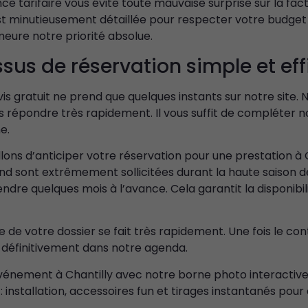
e tarifaire vous évite toute mauvaise surprise sur la fact
améliorer la
 minutieusement détaillée pour respecter votre budget ini
fonctionnalité
eure notre priorité absolue.
et la
structure du
sus de réservation simple et ef
site Web, en
fonction de
la façon dont
is gratuit ne prend que quelques instants sur notre site. 
le site Web
 répondre très rapidement. Il vous suffit de compléter n
est utilisé.
e.
lons d’anticiper votre réservation pour une prestation à C
Experience
d sont extrêmement sollicitées durant la haute saison d
Afin que notre
endre quelques mois à l’avance. Cela garantit la disponibi
site Web
fonctionne
aussi bien que
le de votre dossier se fait très rapidement. Une fois le con
possible lors
 définitivement dans notre agenda.
de votre
visite. Si vous
vénement à Chantilly avec notre borne photo interactive.
refusez ces
: installation, accessoires fun et tirages instantanés pour
cookies,
certaines