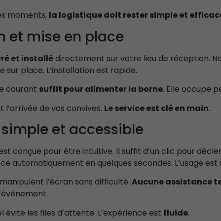
ces moments,
la logistique doit rester simple et efficac
on et mise en place
vré et installé
directement sur votre lieu de réception. No
 sur place. L’installation est rapide.
de courant
suffit pour alimenter la borne
. Elle occupe p
t l’arrivée de vos convives.
Le service est clé en main
.
n simple et accessible
 est conçue pour être intuitive. Il suffit d’un clic pour décl
ance automatiquement en quelques secondes. L’usage est
anipulent l’écran sans difficulté.
Aucune assistance t
’événement.
iel évite les files d’attente. L’expérience est
fluide
.