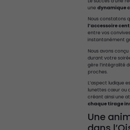
Le succès d’une ré
une
dynamique c
Nous constatons q
l’accessoire cen
entre vos convives
instantanément gr
Nous avons conçu c
durant votre soiré
gère l’intégralité 
proches.
L’aspect ludique es
lunettes cœur ou d
créant ainsi une 
chaque tirage i
Une anim
dans l’Oi