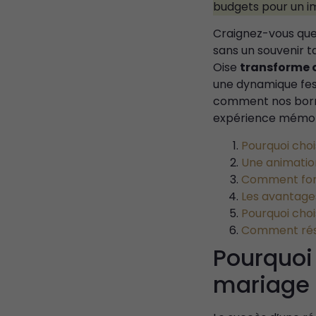
budgets pour un i
Craignez-vous que
sans un souvenir t
Oise
transforme c
une dynamique fest
comment nos borne
expérience mémorab
Pourquoi cho
Une animation
Comment fonc
Les avantage
Pourquoi chois
Comment rés
Pourquoi
mariage