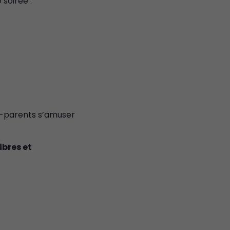
soirée :
s-parents s’amuser
ibres et