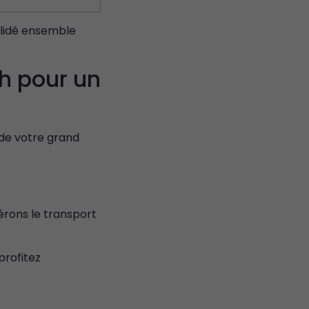
alidé ensemble
h pour un
 de votre grand
érons le transport
profitez