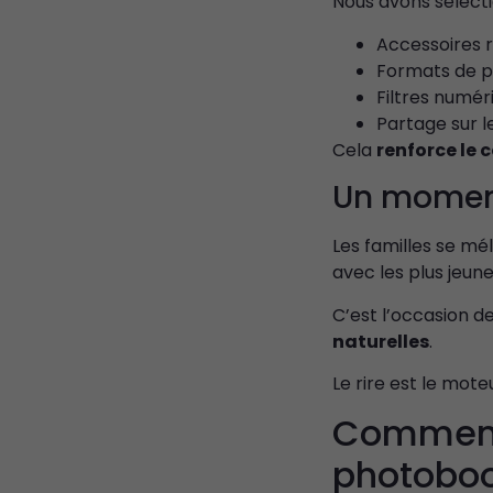
Nous avons sélecti
Accessoires r
Formats de p
Filtres numér
Partage sur l
Cela
renforce le 
Un moment
Les familles se m
avec les plus jeun
C’est l’occasion d
naturelles
.
Le rire est le mot
Comment 
photobo