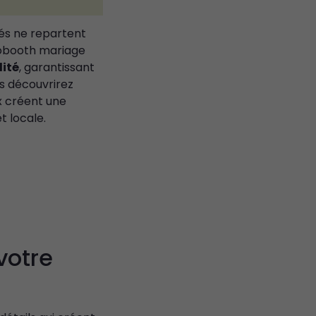
és ne repartent
otobooth mariage
lité
, garantissant
us découvrirez
x créent une
t locale.
votre