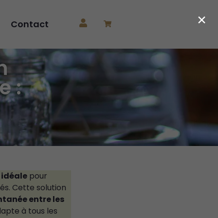
×
Contact
h
e :
 idéale
pour
és. Cette solution
ntanée entre les
dapte à tous les