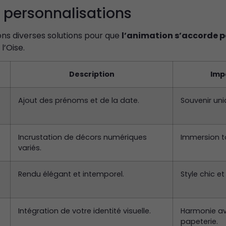
 personnalisations
ns diverses solutions pour que
l’animation s’accorde 
l’Oise.
Description
Imp
Nécessaire
Ajout des prénoms et de la date.
Souvenir uni
Ces cookies ne
sont pas
facultatifs. Ils
Incrustation de décors numériques
Immersion to
sont
nécessaires au
variés.
fonctionnement
du site Web.
Rendu élégant et intemporel.
Style chic et
Statistiques
Intégration de votre identité visuelle.
Harmonie av
Afin que nous
papeterie.
puissions