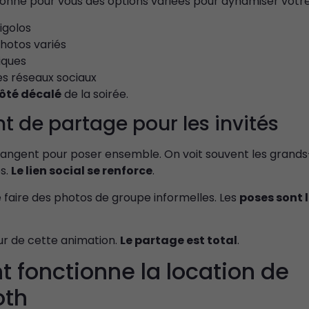
onné pour vous des options variées pour dynamiser votre 
igolos
hotos variés
iques
es réseaux sociaux
côté décalé
de la soirée.
 de partage pour les invités
élangent pour poser ensemble. On voit souvent les grand
es.
Le lien social se renforce
.
e faire des photos de groupe informelles. Les
poses sont l
eur de cette animation.
Le partage est total
.
fonctionne la location de
oth