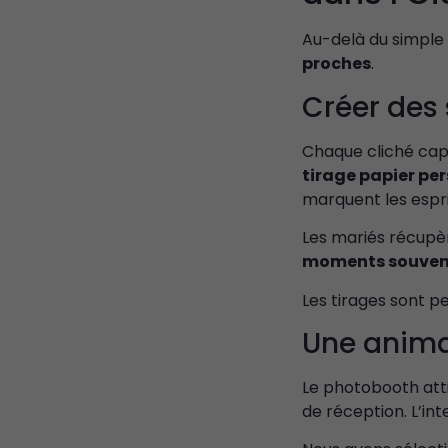
Au-delà du simple
proches
.
Créer des
Chaque cliché capt
tirage papier pe
marquent les espri
Les mariés récupère
moments souve
Les tirages sont p
Une animat
Le photobooth atti
de réception. L’in