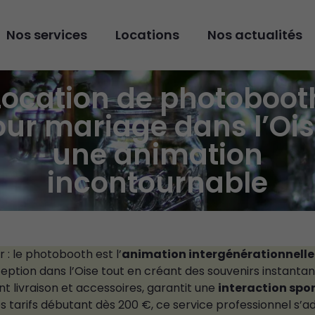
Nos services
Locations
Nos actualités
Location de photoboot
ur mariage dans l’Ois
une animation
incontournable
r : le photobooth est l’
animation intergénérationnelle
ption dans l’Oise tout en créant des souvenirs instantan
nt livraison et accessoires, garantit une
interaction spo
s tarifs débutant dès 200 €, ce service professionnel s’a