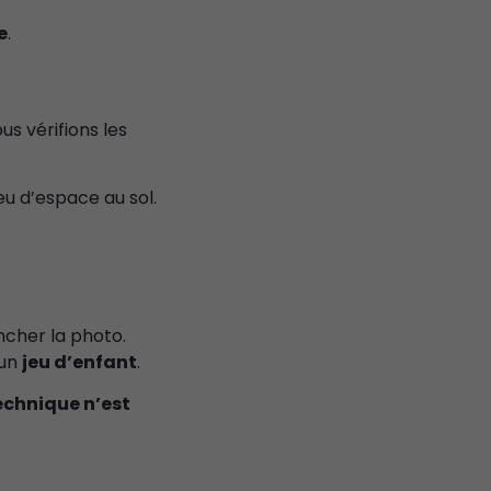
e
.
us vérifions les
eu d’espace au sol.
encher la photo.
 un
jeu d’enfant
.
echnique n’est