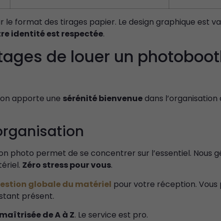
améliorer la
fonctionnalité
r le format des tirages papier. Le design graphique est v
et la
re identité est respectée
.
structure du
site Web, en
tages de louer un photoboot
fonction de
la façon dont
le site Web
est utilisé.
tion apporte une
sérénité bienvenue
dans l’organisation
Experience
’organisation
Afin que notre
site Web
fonctionne
on photo permet de se concentrer sur l’essentiel. Nous g
aussi bien que
tériel.
Zéro stress pour vous
.
possible lors
de votre
estion globale du matériel
pour votre réception. Vous 
visite. Si vous
stant présent.
refusez ces
cookies,
 maîtrisée de A à Z
. Le service est pro.
certaines