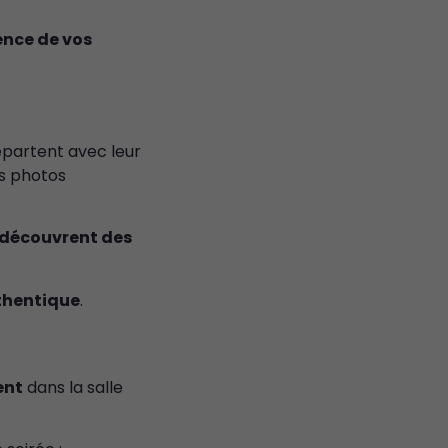
ence de vos
epartent avec leur
es photos
découvrent des
thentique
.
ent
dans la salle