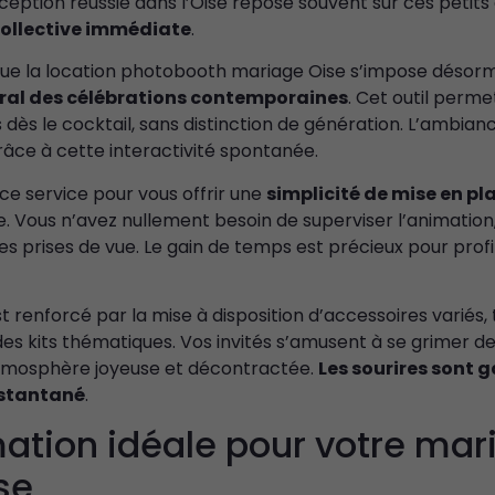
ception réussie dans l’Oise repose souvent sur ces petits 
ollective immédiate
.
ue la location photobooth mariage Oise s’impose déso
tral des célébrations contemporaines
. Cet outil perme
 dès le cocktail, sans distinction de génération. L’ambia
âce à cette interactivité spontanée.
e service pour vous offrir une
simplicité de mise en pl
e. Vous n’avez nullement besoin de superviser l’animation
des prises de vue. Le gain de temps est précieux pour prof
t renforcé par la mise à disposition d’accessoires variés, 
es kits thématiques. Vos invités s’amusent à se grimer dev
atmosphère joyeuse et décontractée.
Les sourires sont g
nstantané
.
ation idéale pour votre mar
se