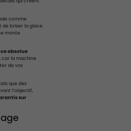
détails qui créent
rmais comme
t de briser la glace
nce monte
ace absolue
, car la machine
iter de vos
tels que des
ant l’objectif,
arantis sur
iage