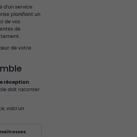
e d’un service
ise planifiant un
ez de vos
tentes de
artement.
 cœur de votre
semble
e réception
.
ble doit raconter
e, voici un
 maîtresses