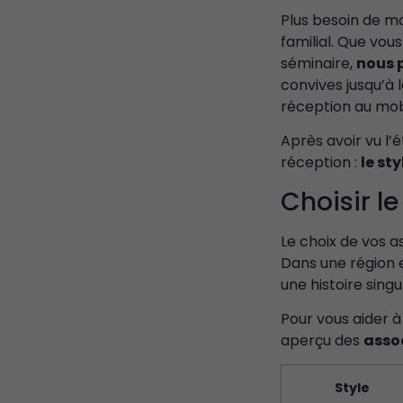
Plus besoin de mo
familial. Que vou
séminaire,
nous p
convives jusqu’à
réception au mobi
Après avoir vu l’
réception :
le st
Choisir l
Le choix de vos a
Dans une région 
une histoire sing
Pour vous aider à 
aperçu des
assoc
Style