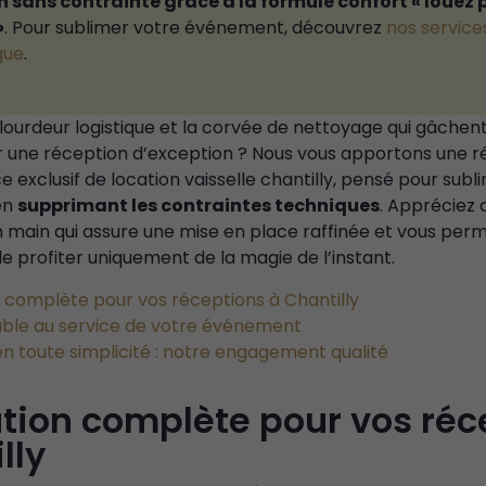
 sans contrainte grâce à la formule confort « louez 
»
. Pour sublimer votre événement, découvrez
nos service
gue
.
lourdeur logistique et la corvée de nettoyage qui gâchen
ser une réception d’exception ? Nous vous apportons une 
e exclusif de location vaisselle chantilly, pensé pour subl
en
supprimant les contraintes techniques
. Appréciez
n main qui assure une mise en place raffinée et vous per
de profiter uniquement de la magie de l’instant.
n complète pour vos réceptions à Chantilly
table au service de votre événement
en toute simplicité : notre engagement qualité
ution complète pour vos réc
lly