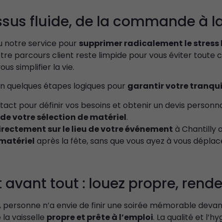
améliorer la
sus fluide, de la commande à la
fonctionnalité
et la
structure du
 notre service pour
supprimer radicalement le stress 
site Web, en
tre parcours client reste limpide pour vous éviter toute co
fonction de
ous simplifier la vie.
la façon dont
le site Web
en quelques étapes logiques pour
garantir votre tranquil
est utilisé.
tact pour définir vos besoins et obtenir un devis personna
de votre sélection de matériel
.
Experience
irectement sur le lieu de votre événement
à Chantilly o
Afin que notre
 matériel
après la fête, sans que vous ayez à vous déplac
site Web
fonctionne
aussi bien que
possible lors
 avant tout : louez propre, rende
de votre
visite. Si vous
refusez ces
 personne n’a envie de finir une soirée mémorable devant
cookies,
 la vaisselle
propre et prête à l’emploi
. La qualité et l’h
certaines