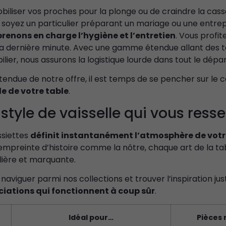
biliser vos proches pour la plonge ou de craindre la cass
s soyez un particulier préparant un mariage ou une entrepr
renons en charge l’hygiène et l’entretien
. Vous profit
 la dernière minute. Avec une gamme étendue allant des 
lier, nous assurons la logistique lourde dans tout le dép
étendue de notre offre, il est temps de se pencher sur le
yle de votre table
.
e style de vaisselle qui vous res
ssiettes
définit instantanément l’atmosphère de votr
empreinte d’histoire comme la nôtre, chaque art de la ta
ulière et marquante.
naviguer parmi nos collections et trouver l’inspiration just
iations qui fonctionnent à coup sûr
.
Idéal pour…
Pièces