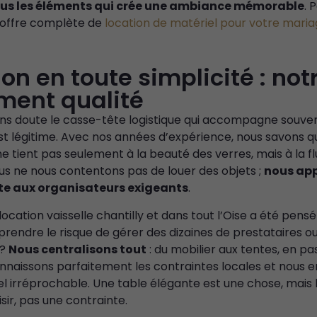
tous les éléments qui crée une ambiance mémorable
. 
 offre complète de
location de matériel pour votre mari
ion en toute simplicité : not
ent qualité
ns doute le casse-tête logistique qui accompagne souven
Nécessaire
t légitime. Avec nos années d’expérience, nous savons qu
Ces cookies ne
e tient pas seulement à la beauté des verres, mais à la fl
sont pas
ous ne nous contentons pas de louer des objets ;
nous ap
facultatifs. Ils
te aux organisateurs exigeants
.
sont
nécessaires au
location vaisselle chantilly et dans tout l’Oise a été pensé
fonctionnement
i prendre le risque de gérer des dizaines de prestataires
du site Web.
 ?
Nous centralisons tout
: du mobilier aux tentes, en pa
onnaissons parfaitement les contraintes locales et nous 
el irréprochable. Une table élégante est une chose, mais 
Statistiques
Afin que nous
isir, pas une contrainte.
puissions