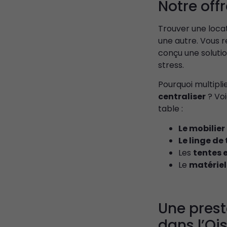
Notre off
Trouver une locat
une autre. Vous 
conçu une soluti
stress.
Pourquoi multipli
centraliser
? Voi
table :
Le mobilier
Le linge de
Les
tentes 
Le
matériel
Une prest
dans l’Oi