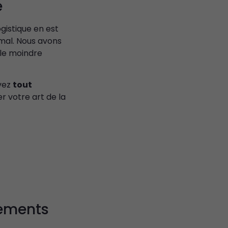
e
ogistique en est
rmal. Nous avons
 le moindre
uvez
tout
r votre art de la
nements