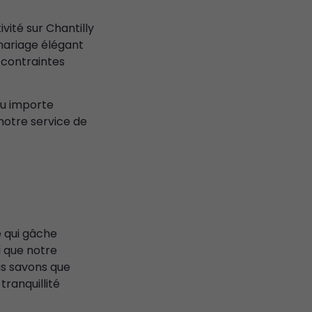
vité sur Chantilly
 mariage élégant
s contraintes
eu importe
 notre service de
e qui gâche
i que notre
us savons que
tranquillité