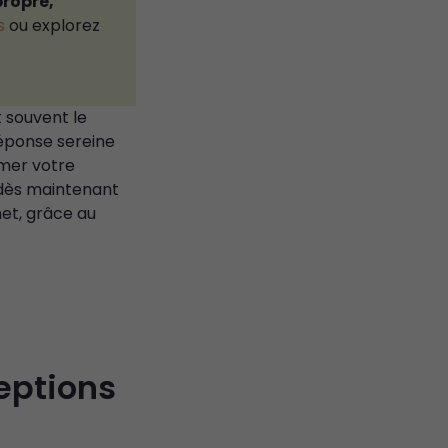
propre,
s
ou explorez
t souvent le
réponse sereine
imer votre
 dès maintenant
met, grâce au
eptions