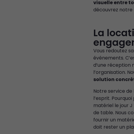
visuelle entre 
découvrez notre
La locat
engagem
Vous redoutez sa
événements. C’es
d’une réception n
l’organisation. N
solution concrè
Notre service de 
l’esprit. Pourquo
matériel le jour J
de table. Nous c
fournir un matéri
doit rester un pla