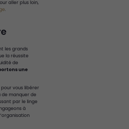
Pour aller plus loin,
age
.
re
t les grands
e la réussite
uidité de
portons une
 pour vous libérer
 ou de manquer de
ssant par le linge
engageons à
l’organisation