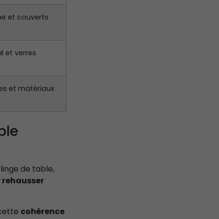
ne et couverts
l et verres
es et matériaux
ble
 linge de table,
 rehausser
 cette
cohérence