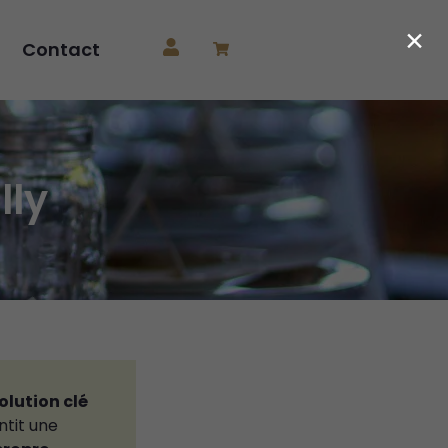
×
Contact
lly
olution clé
ntit une