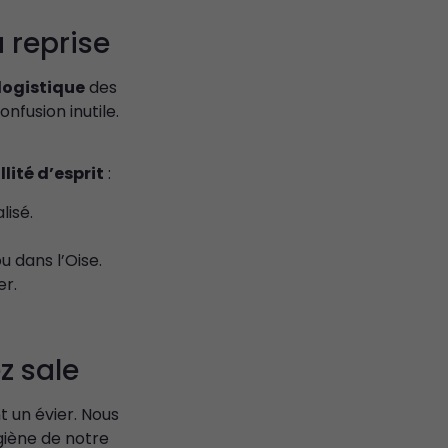
 reprise
logistique
des
nfusion inutile.
lité d’esprit
:
lisé.
u dans l’Oise.
er.
z sale
 un évier. Nous
ygiène de notre