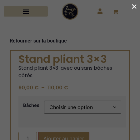
×
Retourner sur la boutique
Stand pliant 3×3
Stand pliant 3×3
avec ou
sans bâches
côtés
90,00
€
–
110,00
€
Bâches
Ajouter au panier