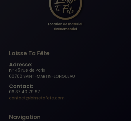
Nécessaire
Ces cookies ne
sont pas
facultatifs. Ils
Laisse Ta Fête
sont
nécessaires au
Adresse:
fonctionnement
n° 45 rue de Paris
du site Web.
60700 SAINT-MARTIN-LONGUEAU
Contact:
06 37 40 79 87
Statistiques
contact@laissetafete.com
Afin que nous
puissions
améliorer la
Navigation
fonctionnalité
et la
structure du